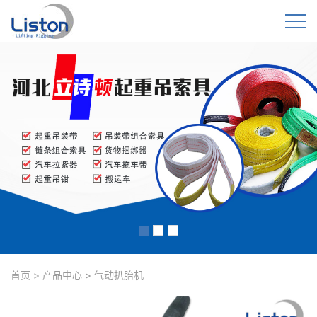
首页
>
产品中心
>
气动扒胎机